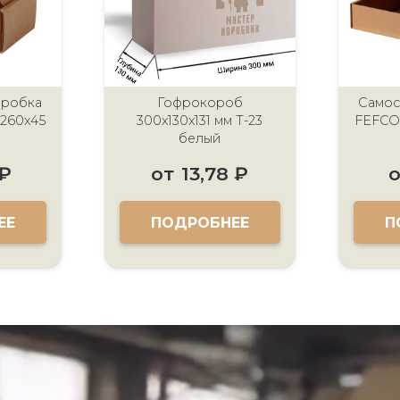
оробка
Гофрокороб
Самос
260x45
300x130x131 мм Т-23
FEFCO
белый
₽
от
13,78
₽
о
ЕЕ
ПОДРОБНЕЕ
П