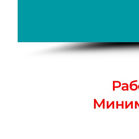
Раб
Миним