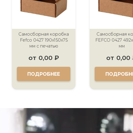
Самосборная коробка
Самосборная к
Fefco 0427 190x150x75
FEFCO 0427 492x
мм с печатью
мм
от
0,00
₽
от
0,00
ПОДРОБНЕЕ
ПОДРОБН