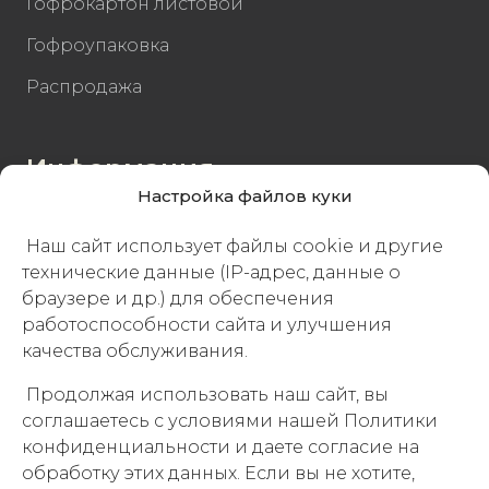
Гофрокартон листовой
Гофроупаковка
Распродажа
Информация
Настройка файлов куки
Доставка
Наш сайт использует файлы cookie и другие
Оплата
технические данные (IP-адрес, данные о
Документы
браузере и др.) для обеспечения
работоспособности сайта и улучшения
качества обслуживания.
Контакты
Продолжая использовать наш сайт, вы
соглашаетесь с условиями нашей Политики
Наш офис:
248033, Калужская область, г.
конфиденциальности и даете согласие на
Калуга,
Ленинский округ
, Правобережье м-н,
обработку этих данных. Если вы не хотите,
2-й Академический проезд, 17