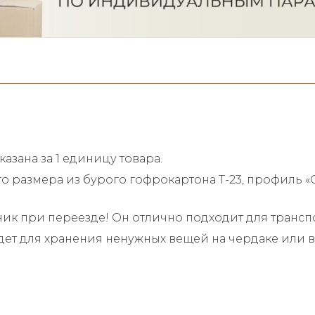
указана за 1 единицу товара.
о размера из бурого гофрокартона Т-23, профиль «С
 при переезде! Он отлично подходит для транспо
дет для хранения ненужных вещей на чердаке или в