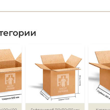
тегории
x400x400
Гофрокороб 110x110x110 мм
Картон