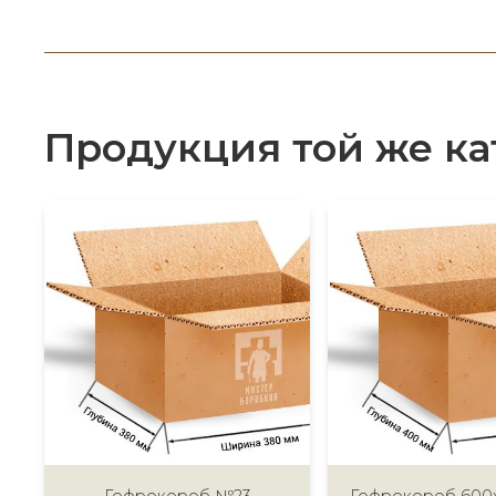
Продукция той же ка
Гофрокороб №23
Гофрокороб 600