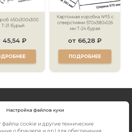
Картонная коробка №15 с
роб 450x300x300
отверстиями 570x380x126
 Т-21 бурый
мм Т-24 бурая
т
45,54
₽
от
66,28
₽
ОДРОБНЕЕ
ПОДРОБНЕЕ
Контакты
Настройка файлов куки
Наш офис:
248033, Калужская область, г.
 файлы cookie и другие технические
Калуга,
Ленинский округ
, Правобережье м-н,
анные о браузере и др.) для обеспечения