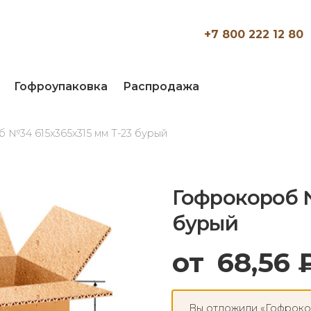
+7 800 222 12 80
Гофроупаковка
Распродажа
 №34 615x365x315 мм Т-23 бурый
Гофрокороб №
бурый
от
68,56
Вы отложили «Гофрокор