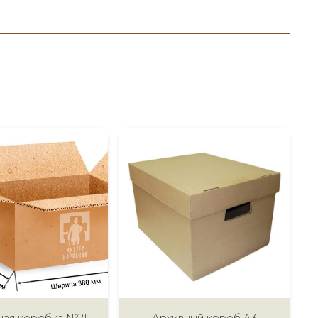
ная коробка №21
Архивный короб А3