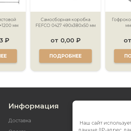
истовой
Самосборная коробка
Гофроко
×1200 мм
FEFCO 0427 490x380x50 мм
мм
63
₽
от
0,00
₽
о
ЕЕ
ПОДРОБНЕЕ
П
Информация
Доставка
Наш сайт использует
данные (IP-адрес, д