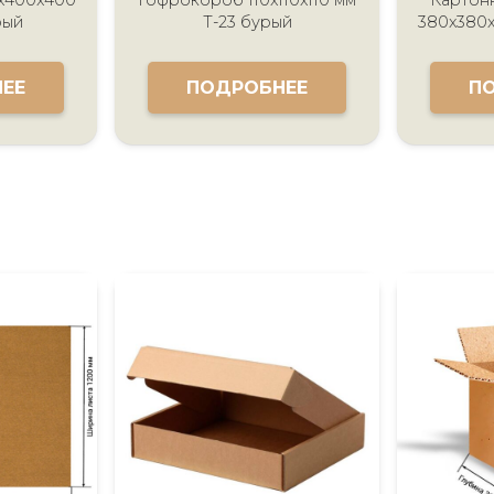
рый
Т-23 бурый
380x380x
ЕЕ
ПОДРОБНЕЕ
П